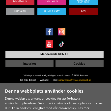
LÄDERVÅRD
HÄSTVÅRD
SUPPORT
HUDVÅRD
HUND & KATT
AVEL
Meddelande till NAF
Integritet
Cookies
Vill du prata med NAF, vänligen kontakta oss på NAF Sweden
Tel: 040-480404 Website: Mail:
nafsweden@ryttarcompaniet.se
Denna webbplats använder cookies
NAF © 2020 | NAF is a trading name of Greencoat Limited, registered in England & Wales.
Denna webbplats använder cookies för att förbättra
Number: 1560108 VAT Registration Number: 378 9295 80
användarupplevelsen. Genom att använda vår webbplats samtycker
du till alla cookies i enlighet med vår cookiepolicy.
Läs mer