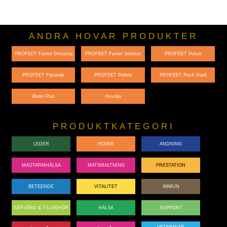
ANDRA HOVAR PRODUKTER
PROFEET Farrier Dressing
PROFEET Farrier Solution
PROFEET Pulver
PROFEET Flytande
PROFEET Pellets
PROFEET Rock Hard
Biotin Plus
Hovolja
PRODUKTKATEGORI
LEDER
HOVAR
ANDNING
MAGTARMHÄLSA
MATSMALTNING
PRESTATION
BETEENDE
VITALITET
IMMUN
SÅRVÅRD & TILLBEHÖR
HÄLSA
SUPPORT
VETERINÄR