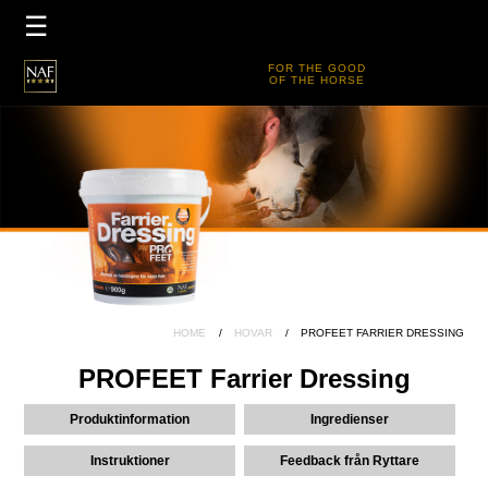
×
☰
HEM
FOR THE GOOD
OF THE HORSE
PRODUKTER
ÅTERFÖRSÄLJARE
TEAM NAF SWE
FIVE STAR CLUB
DELA DIN UPPLEVELSE
PRODUKTGUIDE
HOME
HOVAR
PROFEET FARRIER DRESSING
TÄVLINGSKARENS
PROFEET Farrier Dressing
NAF RÅDGIVNING
Produktinformation
Ingredienser
Instruktioner
Feedback från Ryttare
KONTAKT