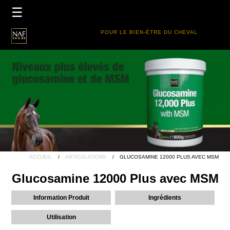
×
☰
ACCUEIL
POUR LE BIEN-ÉTRE DU CHEVAL
PRODUITS
GUIDE DES PRODUITS
REVENDEURS
FIVE STAR CLUB
ACCUEIL
ARTICULATIONS
GLUCOSAMINE 12000 PLUS AVEC MSM
Glucosamine 12000 Plus avec MSM
Information Produit
Ingrédients
Utilisation