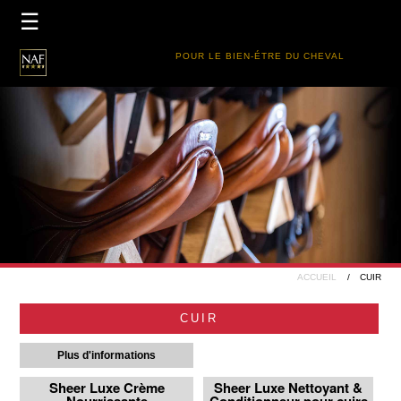
×
☰
ACCUEIL
POUR LE BIEN-ÉTRE DU CHEVAL
PRODUITS
GUIDE DES PRODUITS
REVENDEURS
FIVE STAR CLUB
ACCUEIL
CUIR
CUIR
Plus d'informations
Sheer Luxe Crème
Sheer Luxe Nettoyant &