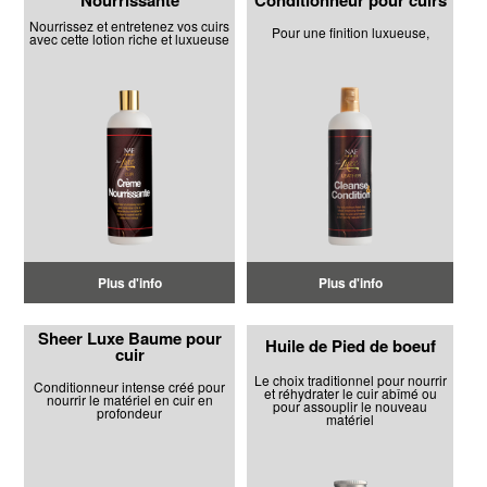
Nourrissante
Conditionneur pour cuirs
Nourrissez et entretenez vos cuirs
Pour une finition luxueuse,
avec cette lotion riche et luxueuse
Plus d'info
Plus d'info
Sheer Luxe Baume pour
Huile de Pied de boeuf
cuir
Le choix traditionnel pour nourrir
Conditionneur intense créé pour
et réhydrater le cuir abîmé ou
nourrir le matériel en cuir en
pour assouplir le nouveau
profondeur
matériel