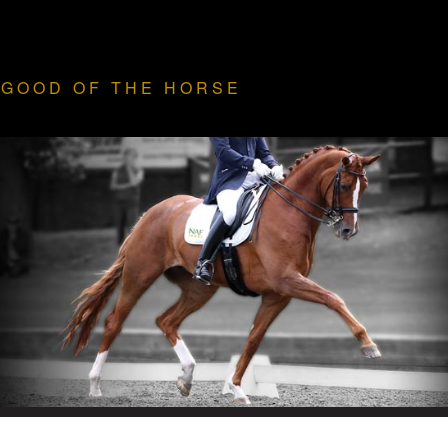
HOME
 GOOD
OF THE HORSE
PRODUCTEN
PRODUCTBROCHURE
DEALERS
FIVE STAR CLUB