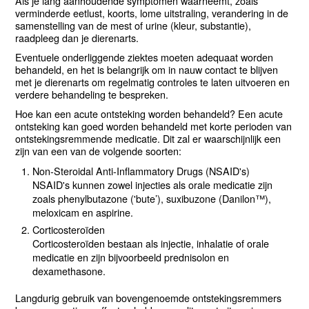
Als je lang aanhoudende symptomen waarneemt, zoals
verminderde eetlust, koorts, lome uitstraling, verandering in de
samenstelling van de mest of urine (kleur, substantie),
raadpleeg dan je dierenarts.
Eventuele onderliggende ziektes moeten adequaat worden
behandeld, en het is belangrijk om in nauw contact te blijven
met je dierenarts om regelmatig controles te laten uitvoeren en
verdere behandeling te bespreken.
Hoe kan een acute ontsteking worden behandeld? Een acute
ontsteking kan goed worden behandeld met korte perioden van
ontstekingsremmende medicatie. Dit zal er waarschijnlijk een
zijn van een van de volgende soorten:
Non-Steroidal Anti-Inflammatory Drugs (NSAID's)
NSAID's kunnen zowel injecties als orale medicatie zijn
zoals phenylbutazone ('bute’), suxibuzone (Danilon™),
meloxicam en aspirine.
Corticosteroïden
Corticosteroïden bestaan als injectie, inhalatie of orale
medicatie en zijn bijvoorbeeld prednisolon en
dexamethasone.
Langdurig gebruik van bovengenoemde ontstekingsremmers