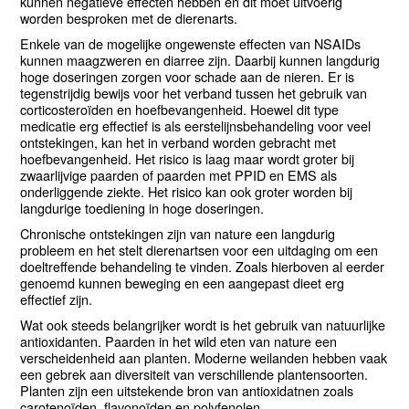
kunnen negatieve effecten hebben en dit moet uitvoerig
worden besproken met de dierenarts.
Enkele van de mogelijke ongewenste effecten van NSAIDs
kunnen maagzweren en diarree zijn. Daarbij kunnen langdurig
hoge doseringen zorgen voor schade aan de nieren. Er is
tegenstrijdig bewijs voor het verband tussen het gebruik van
corticosteroïden en hoefbevangenheid. Hoewel dit type
medicatie erg effectief is als eerstelijnsbehandeling voor veel
ontstekingen, kan het in verband worden gebracht met
hoefbevangenheid. Het risico is laag maar wordt groter bij
zwaarlijvige paarden of paarden met PPID en EMS als
onderliggende ziekte. Het risico kan ook groter worden bij
langdurige toediening in hoge doseringen.
Chronische ontstekingen zijn van nature een langdurig
probleem en het stelt dierenartsen voor een uitdaging om een
doeltreffende behandeling te vinden. Zoals hierboven al eerder
genoemd kunnen beweging en een aangepast dieet erg
effectief zijn.
Wat ook steeds belangrijker wordt is het gebruik van natuurlijke
antioxidanten. Paarden in het wild eten van nature een
verscheidenheid aan planten. Moderne weilanden hebben vaak
een gebrek aan diversiteit van verschillende plantensoorten.
Planten zijn een uitstekende bron van antioxidatnen zoals
carotenoïden, flavonoïden en polyfenolen.