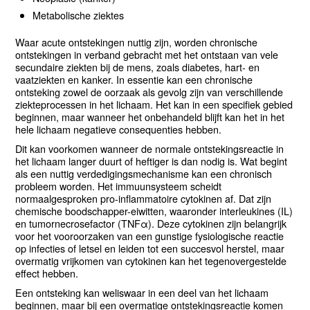
Metabolische ziektes
Waar acute ontstekingen nuttig zijn, worden chronische
ontstekingen in verband gebracht met het ontstaan van vele
secundaire ziekten bij de mens, zoals diabetes, hart- en
vaatziekten en kanker. In essentie kan een chronische
ontsteking zowel de oorzaak als gevolg zijn van verschillende
ziekteprocessen in het lichaam. Het kan in een specifiek gebied
beginnen, maar wanneer het onbehandeld blijft kan het in het
hele lichaam negatieve consequenties hebben.
Dit kan voorkomen wanneer de normale ontstekingsreactie in
het lichaam langer duurt of heftiger is dan nodig is. Wat begint
als een nuttig verdedigingsmechanisme kan een chronisch
probleem worden. Het immuunsysteem scheidt
normaalgesproken pro-inflammatoire cytokinen af. Dat zijn
chemische boodschapper-eiwitten, waaronder interleukines (IL)
en tumornecrosefactor (TNFα). Deze cytokinen zijn belangrijk
voor het vooroorzaken van een gunstige fysiologische reactie
op infecties of letsel en leiden tot een succesvol herstel, maar
overmatig vrijkomen van cytokinen kan het tegenovergestelde
effect hebben.
Een ontsteking kan weliswaar in een deel van het lichaam
beginnen, maar bij een overmatige ontstekingsreactie komen