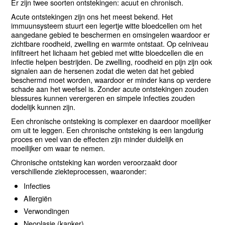
Er zijn twee soorten ontstekingen: acuut en chronisch.
Acute ontstekingen zijn ons het meest bekend. Het
immuunsysteem stuurt een legertje witte bloedcellen om het
aangedane gebied te beschermen en omsingelen waardoor er
zichtbare roodheid, zwelling en warmte ontstaat. Op celniveau
infiltreert het lichaam het gebied met witte bloedcellen die en
infectie helpen bestrijden. De zwelling, roodheid en pijn zijn ook
signalen aan de hersenen zodat die weten dat het gebied
beschermd moet worden, waardoor er minder kans op verdere
schade aan het weefsel is. Zonder acute ontstekingen zouden
blessures kunnen verergeren en simpele infecties zouden
dodelijk kunnen zijn.
Een chronische ontsteking is complexer en daardoor moeilijker
om uit te leggen. Een chronische ontsteking is een langdurig
proces en veel van de effecten zijn minder duidelijk en
moeilijker om waar te nemen.
Chronische ontsteking kan worden veroorzaakt door
verschillende ziekteprocessen, waaronder:
Infecties
Allergiën
Verwondingen
Neoplasie (kanker)