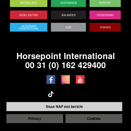
NATURALINTX
GEZONDHEID
SUPPORT
ZADEL EN TUIG
BALANCER
VERZORGING
VETERINAIR
HUID
FOKKEN
ONDERSTEUND
Horsepoint International
00 31 (0) 162 429400
Stuur NAF een bericht
Privacy
Cookies