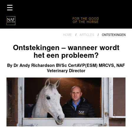
×
☰
HOME
FOR THE GOOD
OF THE HORSE
PRODUCTEN
HOME
ARTICLES
ONTSTEKINGEN
PRODUCTBROCHURE
Ontstekingen – wanneer wordt
DEALERS
het een probleem?
FIVE STAR CLUB
By Dr Andy Richardson BVSc CertAVP(ESM) MRCVS, NAF
Veterinary Director