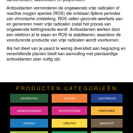
Antioxidanten verminderen de ongewenste vrije radicalen of
reactive oxygen species (ROS) die ontstaan tijdens periodes
van chronische ontsteking. ROS vallen gezonde weefsels aan
en genereren meer vrije radicalen zodat het proces van
ongewenste kettingreactie wordt. Antioxidanten werken door
een elektron af te staan en ROS te stabiliseren, waardoor de
voordurende productie van vrije radicalen wordt voorkomen.
Als het dieet van je paard te weinig diversiteit aan begrazing en
verschillende planten biedt kan aanvulling met plantaardige
antioxidanten zeer nuttig zijn.
PRODUCTEN CATEGORIEËN
GEWRICHTEN
HOEVEN
LUCHTWEGEN
DARMGEZONDHEID
SPIJSVERTERING
PRESTEREN
GEDRAG
VITALITEIT
IMMUNITEIT