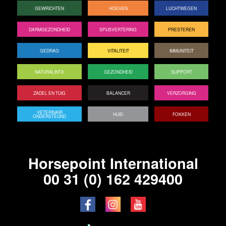
GEWRICHTEN
HOEVEN
LUCHTWEGEN
DARMGEZONDHEID
SPIJSVERTERING
PRESTEREN
GEDRAG
VITALITEIT
IMMUNITEIT
NATURALINTX
GEZONDHEID
SUPPORT
ZADEL EN TUIG
BALANCER
VERZORGING
VETERINAIR
HUID
FOKKEN
ONDERSTEUND
Horsepoint International
00 31 (0) 162 429400