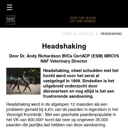
×
☰
HOME
FOR THE GOOD
OF THE HORSE
PRODUCTEN
HOME
ARTICLES
HEADSHAKING
PRODUCTBROCHURE
Headshaking
DEALERS
Door Dr. Andy Richardson BVCs CertACP (ESM) MRCVS
FIVE STAR CLUB
NAF Veterinary Director
Headshaking, ofwel schudden met het
hoofd werd voor het eerst al
vastgelegd in 1809. Sindsdien is het
uitgebreid onderzocht door
dierenartsen en nog altijd is het een
frustrerende aandoening.
Headshaking werd in de afgelopen 12 maanden als een
probleem gemeld bij 4,6% van de paarden in eigendom in het
Verenigd Koninkrijk¹. Met een geschatte paardenpopulatie in
het VK van 800.000² komt dat neer op ongeveer 35.000
paarden die jaarlijks last hebben van deze aandoening.