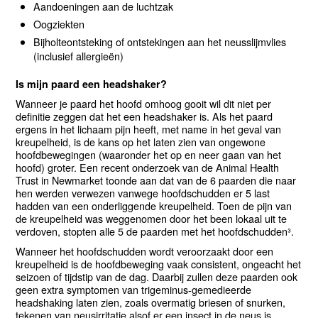
Aandoeningen aan de luchtzak
Oogziekten
Bijholteontsteking of ontstekingen aan het neusslijmvlies
(inclusief allergieën)
Is mijn paard een headshaker?
Wanneer je paard het hoofd omhoog gooit wil dit niet per
definitie zeggen dat het een headshaker is. Als het paard
ergens in het lichaam pijn heeft, met name in het geval van
kreupelheid, is de kans op het laten zien van ongewone
hoofdbewegingen (waaronder het op en neer gaan van het
hoofd) groter. Een recent onderzoek van de Animal Health
Trust in Newmarket toonde aan dat van de 6 paarden die naar
hen werden verwezen vanwege hoofdschudden er 5 last
hadden van een onderliggende kreupelheid. Toen de pijn van
de kreupelheid was weggenomen door het been lokaal uit te
verdoven, stopten alle 5 de paarden met het hoofdschudden³.
Wanneer het hoofdschudden wordt veroorzaakt door een
kreupelheid is de hoofdbeweging vaak consistent, ongeacht het
seizoen of tijdstip van de dag. Daarbij zullen deze paarden ook
geen extra symptomen van trigeminus-gemedieerde
headshaking laten zien, zoals overmatig briesen of snurken,
tekenen van neusirritatie alsof er een insect in de neus is