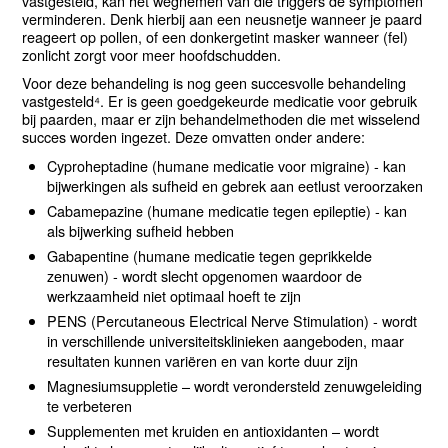
vastgesteld, kan het wegnemen van die triggers de symptomen
verminderen. Denk hierbij aan een neusnetje wanneer je paard
reageert op pollen, of een donkergetint masker wanneer (fel)
zonlicht zorgt voor meer hoofdschudden.
Voor deze behandeling is nog geen succesvolle behandeling
vastgesteld⁴. Er is geen goedgekeurde medicatie voor gebruik
bij paarden, maar er zijn behandelmethoden die met wisselend
succes worden ingezet. Deze omvatten onder andere:
Cyproheptadine (humane medicatie voor migraine) - kan
bijwerkingen als sufheid en gebrek aan eetlust veroorzaken
Cabamepazine (humane medicatie tegen epileptie) - kan
als bijwerking sufheid hebben
Gabapentine (humane medicatie tegen geprikkelde
zenuwen) - wordt slecht opgenomen waardoor de
werkzaamheid niet optimaal hoeft te zijn
PENS (Percutaneous Electrical Nerve Stimulation) - wordt
in verschillende universiteitsklinieken aangeboden, maar
resultaten kunnen variëren en van korte duur zijn
Magnesiumsuppletie – wordt verondersteld zenuwgeleiding
te verbeteren
Supplementen met kruiden en antioxidanten – wordt