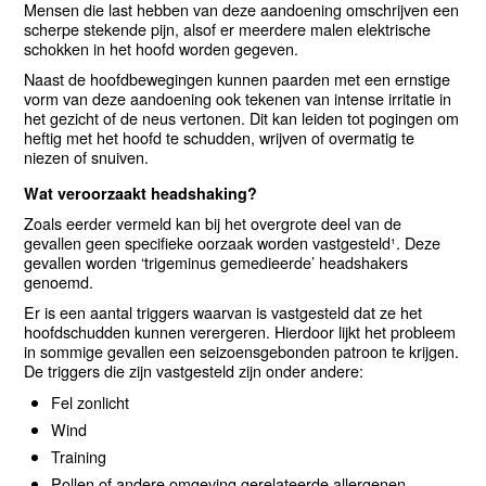
Mensen die last hebben van deze aandoening omschrijven een
scherpe stekende pijn, alsof er meerdere malen elektrische
schokken in het hoofd worden gegeven.
Naast de hoofdbewegingen kunnen paarden met een ernstige
vorm van deze aandoening ook tekenen van intense irritatie in
het gezicht of de neus vertonen. Dit kan leiden tot pogingen om
heftig met het hoofd te schudden, wrijven of overmatig te
niezen of snuiven.
Wat veroorzaakt headshaking?
Zoals eerder vermeld kan bij het overgrote deel van de
gevallen geen specifieke oorzaak worden vastgesteld¹. Deze
gevallen worden ‘trigeminus gemedieerde’ headshakers
genoemd.
Er is een aantal triggers waarvan is vastgesteld dat ze het
hoofdschudden kunnen verergeren. Hierdoor lijkt het probleem
in sommige gevallen een seizoensgebonden patroon te krijgen.
De triggers die zijn vastgesteld zijn onder andere:
Fel zonlicht
Wind
Training
Pollen of andere omgeving gerelateerde allergenen