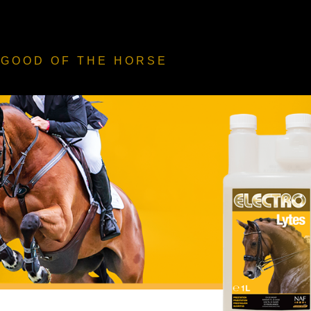
HJEMMESIDE
 GOOD
OF THE HORSE
PRODUKTER
PRODUKT GUIDE
FORHANDLER
TEAM DK
FIVE STAR CLUB
DIN HISTORIE