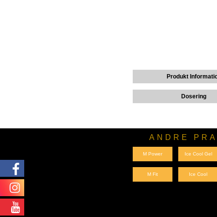
Produkt Informati
Dosering
ANDRE PRA
M Power
Ice Cool Gel
M Fit
Ice Cool