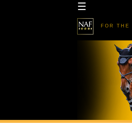
☰
FOR THE