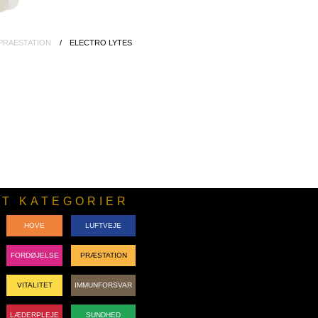
PRAESTATION
ELECTRO LYTES
T KATEGORIER
HOVE
LUFTVEJE
FORDØJELSE
PRÆSTATION
VITALITET
IMMUNFORSVAR
LÆDERPLEJE
SUNDHED