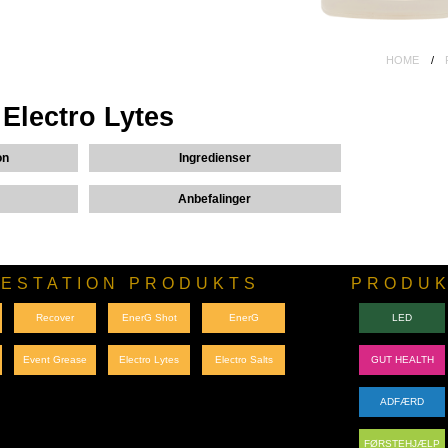
HOME
Electro Lytes
on
Ingredienser
Anbefalinger
ESTATION PRODUKTS
PRODUK
Recover
EnerG Shot
EnerG
LED
Event Grease
Electro Lytes
Electro Salts
GUT HEALTH
ADFÆRD
FØRSTEHJÆLP