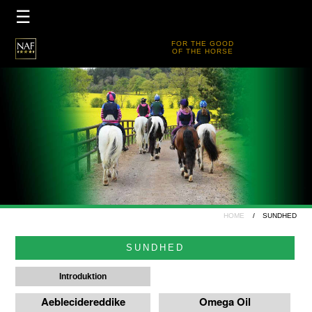
×
☰
HJEMMESIDE
FOR THE GOOD
OF THE HORSE
PRODUKTER
PRODUKT GUIDE
FORHANDLER
TEAM DK
FIVE STAR CLUB
DIN HISTORIE
HOME
SUNDHED
SUNDHED
Introduktion
Aeblecidereddike
Omega Oil