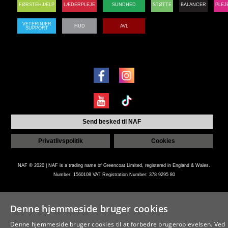
FØRSTEHJÆLP
LÆDERPLEJE
SUNDHED
STØTTE
BALANCER
PLEJ
VETERINÆR
HUD
AVL
SUPPORT
Send besked til NAF
Privatlivspolitik
Cookies
NAF © 2020 | NAF is a trading name of Greencoat Limited, registered in England & Wales.
Number: 1560108 VAT Registration Number: 378 9295 80
Denne hjemmeside bruger cookies
Creative by RAP
Denne hjemmeside bruger cookies til at forbedre brugeroplevelsen. Ved