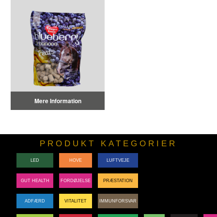
Mere Information
PRODUKT KATEGORIER
LED
HOVE
LUFTVEJE
GUT HEALTH
FORDØJELSE
PRÆSTATION
ADFÆRD
VITALITET
IMMUNFORSVAR