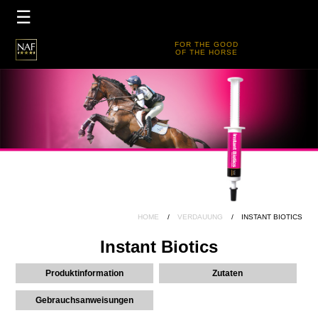
×
☰
HOME
FOR THE GOOD
OF THE HORSE
PRODUKTE
PRODUKTLEITFADEN
TEAM DE
FIVE STAR CLUB
HOME
VERDAUUNG
INSTANT BIOTICS
Instant Biotics
Produktinformation
Zutaten
Gebrauchsanweisungen