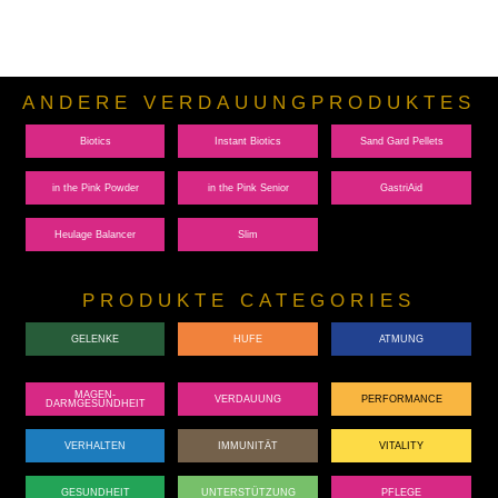
ANDERE VERDAUUNGPRODUKTES
Biotics
Instant Biotics
Sand Gard Pellets
in the Pink Powder
in the Pink Senior
GastriAid
Heulage Balancer
Slim
PRODUKTE CATEGORIES
GELENKE
HUFE
ATMUNG
MAGEN-
VERDAUUNG
PERFORMANCE
DARMGESUNDHEIT
VERHALTEN
IMMUNITÄT
VITALITY
GESUNDHEIT
UNTERSTÜTZUNG
PFLEGE