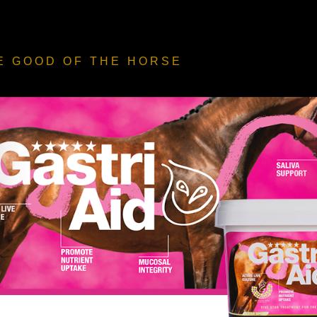
HOME
E GOOD
OF THE HORSE
PRODUKTE
PRODUKTLEITFADEN
TEAM DE
FIVE STAR CLUB