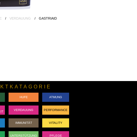
E
VERDAUUNG
GASTRIAID
KTKATAGORIE
HUFE
ATMUNG
VERDAUUNG
PERFORMANCE
IT
IMMUNITÄT
VITALITY
UNTERSTÜTZUNG
PFLEGE