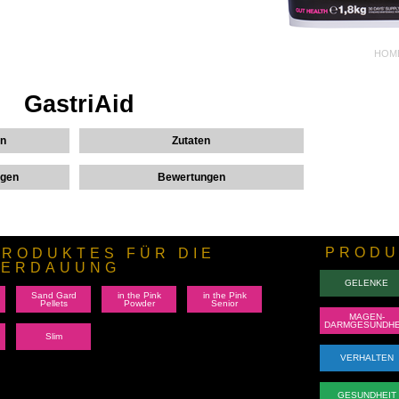
HOM
GastriAid
on
Zutaten
ngen
Bewertungen
PRODU
RODUKTES FÜR DIE
VERDAUUNG
GELENKE
Sand Gard
in the Pink
in the Pink
Pellets
Powder
Senior
MAGEN-
DARMGESUNDHE
Slim
VERHALTEN
GESUNDHEIT