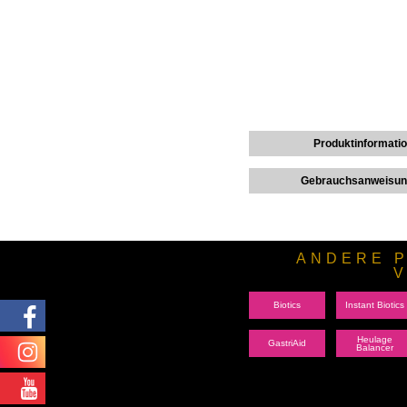
Produktinformati
Gebrauchsanweisu
ANDERE P
Biotics
Instant Biotics
Heulage
GastriAid
Balancer