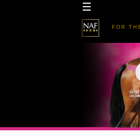
☰
FOR TH