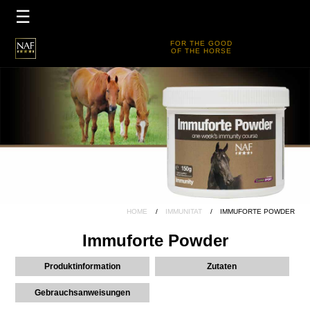
×
☰
HOME
FOR THE GOOD
OF THE HORSE
PRODUKTE
PRODUKTLEITFADEN
TEAM DE
FIVE STAR CLUB
HOME
IMMUNITAT
IMMUFORTE POWDER
Immuforte Powder
Produktinformation
Zutaten
Gebrauchsanweisungen