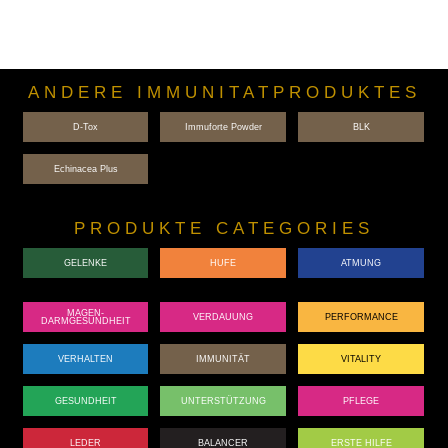
ANDERE IMMUNITATPRODUKTES
D-Tox
Immuforte Powder
BLK
Echinacea Plus
PRODUKTE CATEGORIES
GELENKE
HUFE
ATMUNG
MAGEN-
VERDAUUNG
PERFORMANCE
DARMGESUNDHEIT
VERHALTEN
IMMUNITÄT
VITALITY
GESUNDHEIT
UNTERSTÜTZUNG
PFLEGE
LEDER
BALANCER
ERSTE HILFE