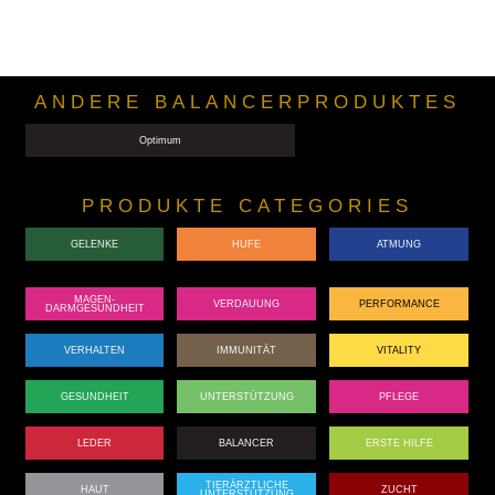
ANDERE BALANCERPRODUKTES
Optimum
PRODUKTE CATEGORIES
GELENKE
HUFE
ATMUNG
MAGEN-
VERDAUUNG
PERFORMANCE
DARMGESUNDHEIT
VERHALTEN
IMMUNITÄT
VITALITY
GESUNDHEIT
UNTERSTÜTZUNG
PFLEGE
LEDER
BALANCER
ERSTE HILFE
TIERÄRZTLICHE
HAUT
ZUCHT
UNTERSTÜTZUNG