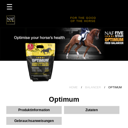
×
☰
HOME
FOR THE GOOD
OF THE HORSE
PRODUKTE
PRODUKTLEITFADEN
TEAM DE
FIVE STAR CLUB
HOME
BALANCER
OPTIMUM
Optimum
Produktinformation
Zutaten
Gebrauchsanweisungen